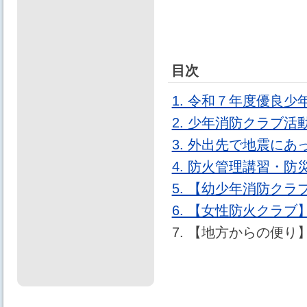
目次
1. 令和７年度優良
2. 少年消防クラブ
3. 外出先で地震にあ
4. 防火管理講習・
5. 【幼少年消防ク
6. 【女性防火クラブ
7. 【地方からの便