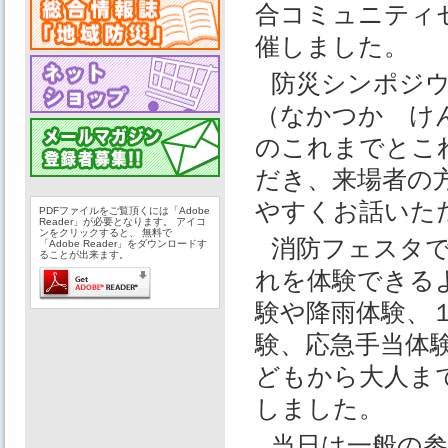
合コミュニティ
催しました。
防災シンポジ
（なかつか け
のこれまでとこ
だき、来場者の
やすくお話いた
PDFファイルをご覧頂くには「Adobe
Reader」が必要となります。 アイコ
ンをクリックすると、 無料で
消防フェスタ
「Adobe Reader」をダウンロードす
ることが出来ます。
れを体験できる
験や降雨体験、
験、応急手当体
どもから大人ま
しました。
当日は一般の参