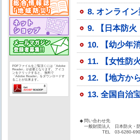
8. オンライ
9. 【日本
10. 【幼少
11. 【女性
PDFファイルをご覧頂くには「Adobe
Reader」が必要となります。 アイコ
ンをクリックすると、 無料で
12. 【地方
「Adobe Reader」をダウンロードす
ることが出来ます。
13. 全国自
◆
問い合わせ先
一般財団法人
日本防火・防
TEL
03-6280-69