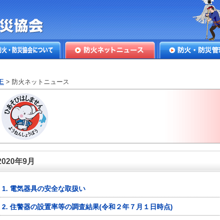
本防火・防
火・防災協会につ
防火ネットニュース
防火・防災管理
E
> 防火ネットニュース
2020年9月
1. 電気器具の安全な取扱い
2. 住警器の設置率等の調査結果(令和２年７月１日時点)