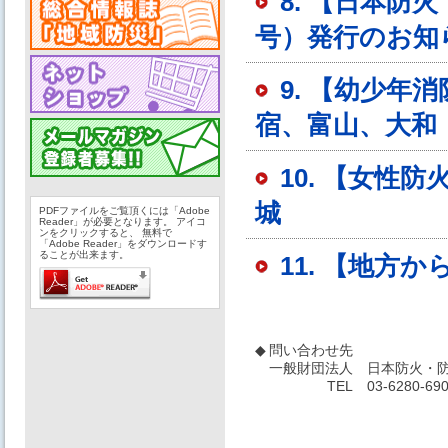
8. 【日本
号）発行のお知
9. 【幼少
宿、富山、大和
10. 【女性
城
PDFファイルをご覧頂くには「Adobe
Reader」が必要となります。 アイコ
ンをクリックすると、 無料で
「Adobe Reader」をダウンロードす
ることが出来ます。
11. 【地方
◆
問い合わせ先
一般財団法人
日本防火・防
TEL
03-6280-69