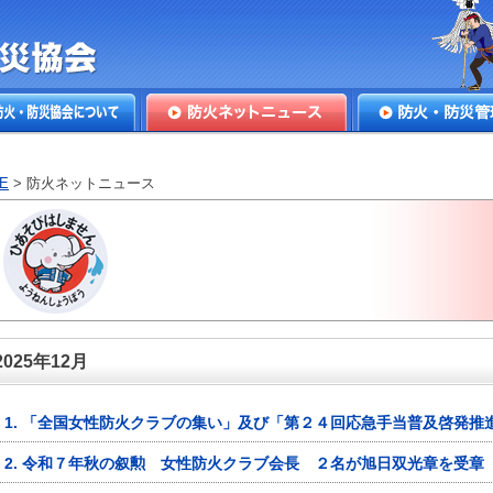
本防火・防
火・防災協会につ
防火ネットニュース
防火・防災管理
E
> 防火ネットニュース
2025年12月
1. 「全国女性防火クラブの集い」及び「第２４回応急手当普及啓発推
2. 令和７年秋の叙勲 女性防火クラブ会長 ２名が旭日双光章を受章