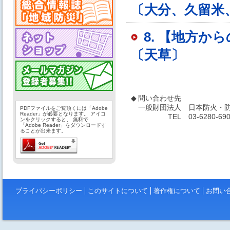
〔大分、久留米
8. 【地方
〔天草〕
◆
問い合わせ先
一般財団法人
日本防火・防
PDFファイルをご覧頂くには「Adobe
Reader」が必要となります。 アイコ
TEL
03-6280-69
ンをクリックすると、 無料で
「Adobe Reader」をダウンロードす
ることが出来ます。
プライバシーポリシー
このサイトについて
著作権について
お問い