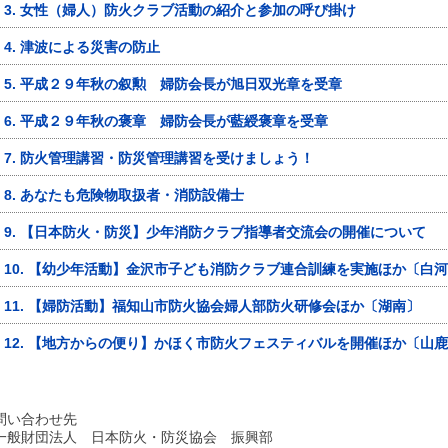
3. 女性（婦人）防火クラブ活動の紹介と参加の呼び掛け
4. 津波による災害の防止
5. 平成２９年秋の叙勲 婦防会長が旭日双光章を受章
6. 平成２９年秋の褒章 婦防会長が藍綬褒章を受章
7. 防火管理講習・防災管理講習を受けましょう！
8. あなたも危険物取扱者・消防設備士
9. 【日本防火・防災】少年消防クラブ指導者交流会の開催について
10. 【幼少年活動】金沢市子ども消防クラブ連合訓練を実施ほか〔白
11. 【婦防活動】福知山市防火協会婦人部防火研修会ほか〔湖南〕
12. 【地方からの便り】かほく市防火フェスティバルを開催ほか〔山
問い合わせ先
一般財団法人
日本防火・防災協会 振興部