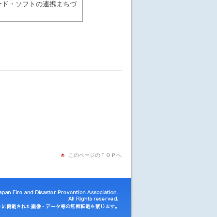
ード・ソフトの連携まちづ
このページのＴＯＰへ
an Fire and Disaster Prevention