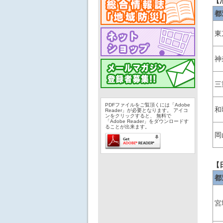
【
都
東
神
三
PDFファイルをご覧頂くには「Adobe
和
Reader」が必要となります。 アイコ
ンをクリックすると、 無料で
「Adobe Reader」をダウンロードす
ることが出来ます。
岡
【
都
宮