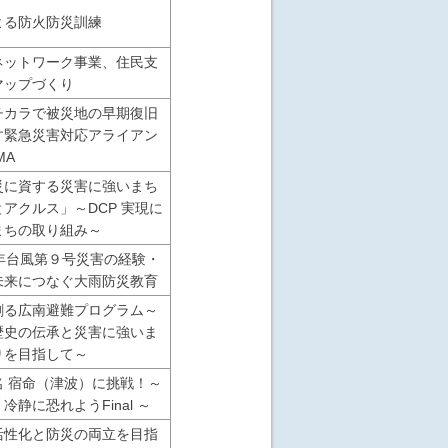
よる防火防災訓練
ネットワーク事業、住民支
マップづくり
チカラで被災地の早期復旧
す緊急災害対応アライアン
MA
災に資する災害に強いまち
アクルス」～DCP 実現に
まちの取り組み～
1年台風第９号災害の経験・
未来につなぐ大雨防災教育
創る広南避難プログラム～
歴史の伝承と災害に強いま
りを目指して～
名 宿命（津波）に挑戦！～
冷静に恐れようFinal ～
活性化と防災の両立を目指