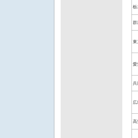
栃
群
東
愛
兵
広
高