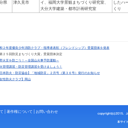
分県
津久見市
イ、福岡大学景観まちづくり研究室、
したハ
大分大学建築・都市計画研究室
くり
 令和２年度優良少年消防クラブ・指導者表彰（フレンドシップ）受賞団体を発表
 「第２５回防災まちづくり大賞」受賞団体決定
 林野火災を防ごう！～全国山火事予防運動～
 防火管理講習・防災管理講習を受けましょう！
 【日本防火・防災協会】「地域防災」２月号（第３６号）発行のお知らせ
 【女性防火クラブ】岡山
て
著作権について
お問い合わせ
copyright(c)2021. Jap