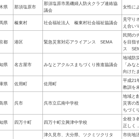
那須塩原市黒磯婦人防火クラブ連絡協
木県
那須塩原市
女性に
議会
見守り
馬県
榛東村
社会福祉法人 榛東村社会福祉協議会
え合い
民間の
京都
港区
緊急災害対応アライアンス SEMA
を目指
ス SE
地域防
知県
名古屋市
みなとアクルスまちづくり推進協議会
「みなと
向けた
平成2
庫県
佐用町
佐用町
教訓を
地域と
島県
呉市
呉市立広南中学校
災害の
ちづく
全校３
知県
四万十町
四万十町立興津中学校
正しく，
津久見市、大分県、ツクミツクリタ
市街地