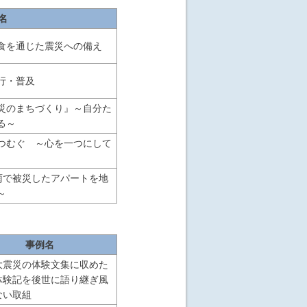
名
食を通じた震災への備え
行・普及
災のまちづくり』～自分た
る～
つむぐ ～心を一つにして
豪雨で被災したアパートを地
～
事例名
大震災の体験文集に収めた
体験記を後世に語り継ぎ風
ない取組