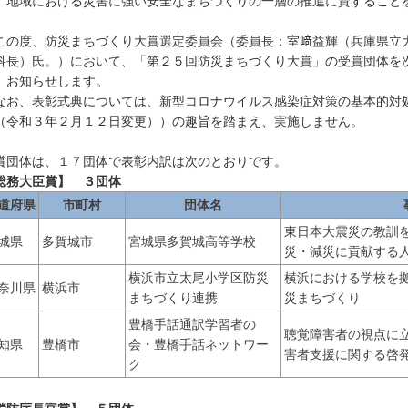
、地域における災害に強い安全なまちづくりの一層の推進に資すること
。
の度、防災まちづくり大賞選定委員会（委員長：室﨑益輝（兵庫県立
科長）氏。）において、「第２５回防災まちづくり大賞」の受賞団体を
、お知らせします。
お、表彰式典については、新型コロナウイルス感染症対策の基本的対
（令和３年２月１２日変更））の趣旨を踏まえ、実施しません。
賞団体は、１７団体で表彰内訳は次のとおりです。
総務大臣賞】 ３団体
道府県
市町村
団体名
東日本大震災の教訓
城県
多賀城市
宮城県多賀城高等学校
災・減災に貢献する
横浜市立太尾小学区防災
横浜における学校を
奈川県
横浜市
まちづくり連携
災まちづくり
豊橋手話通訳学習者の
聴覚障害者の視点に
知県
豊橋市
会・豊橋手話ネットワー
害者支援に関する啓
ク