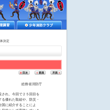
講習
少年消防クラブ
団体決定
総務省消防庁
設され、今回で２５回目を
する優れた取組や、防災・
全国に紹介することによ