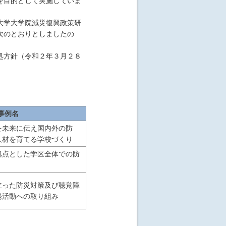
を目的として実施していま
大学大学院減災復興政策研
次のとおりとしましたの
処方針（令和２年３月２８
事例名
を未来に伝え国内外の防
人材を育てる学校づくり
拠点とした学区全体での防
立った防災対策及び聴覚障
発活動への取り組み