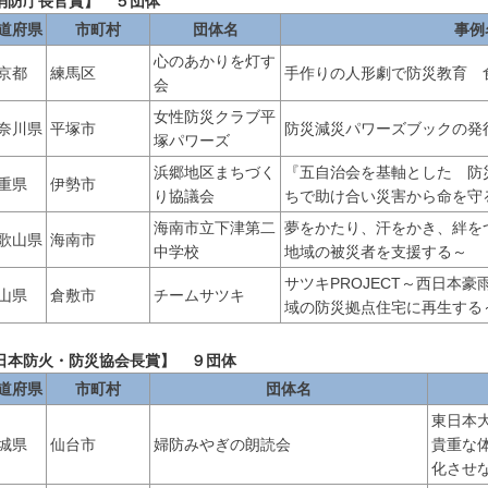
消防庁長官賞】 ５団体
道府県
市町村
団体名
事例
心のあかりを灯す
京都
練馬区
手作りの人形劇で防災教育 
会
女性防災クラブ平
奈川県
平塚市
防災減災パワーズブックの発
塚パワーズ
浜郷地区まちづく
『五自治会を基軸とした 防
重県
伊勢市
り協議会
ちで助け合い災害から命を守
海南市立下津第二
夢をかたり、汗をかき、絆を
歌山県
海南市
中学校
地域の被災者を支援する～
サツキPROJECT～西日本
山県
倉敷市
チームサツキ
域の防災拠点住宅に再生する
日本防火・防災協会長賞】 ９団体
道府県
市町村
団体名
東日本
城県
仙台市
婦防みやぎの朗読会
貴重な
化させ