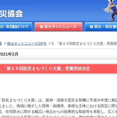
本防火・防
火・防災協会につ
防火ネットニュース
防火・防災管理
E
>
防火ネットニュース3月号
> 2. 「第２５回防災まちづくり大賞」受賞
2021年3月
2. 「第２５回防災まちづくり大賞」受賞団体決定
防災まちづくり大賞」は、阪神・淡路大震災を契機に平成８年度に創
えました。地域に根ざした団体・組織等、多様な主体における防災に関
災、住宅防火に関する幅広い視点からの効果的な取組等を表彰し、広く