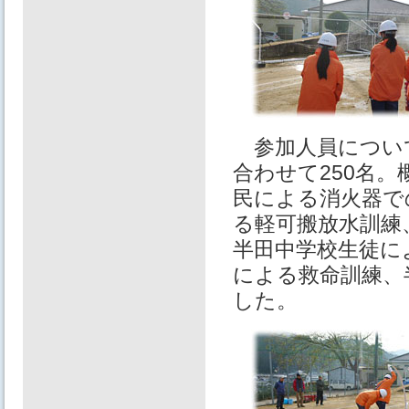
参加人員について
合わせて250名
民による消火器で
る軽可搬放水訓練
半田中学校生徒に
による救命訓練、
した。