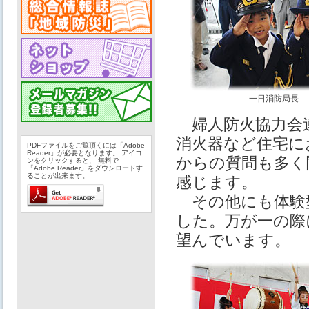
一日消防局長
婦人防火協力会連
消火器など住宅に
PDFファイルをご覧頂くには「Adobe
Reader」が必要となります。 アイコ
からの質問も多く
ンをクリックすると、 無料で
「Adobe Reader」をダウンロードす
ることが出来ます。
感じます。
その他にも体験
した。万が一の際
望んでいます。