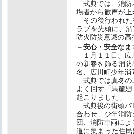
式典では、消防
場者から歓声が上
その後行われた
ラブを先頭に、沿
防火防災意識の高
－安心・安全なま
１月１１日、広川
の新春を飾る消防
名、広川町少年消
式典では真冬の
よく回す「馬簾廻
起こりました。
式典後の街頭パ
合わせ、少年消防
団、消防車両によ
道に集まった住民