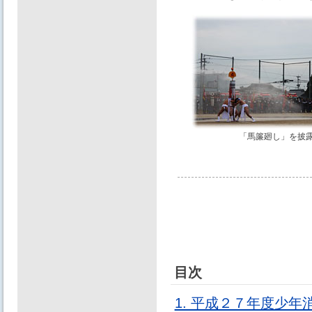
「馬簾廻し」を披
目次
1. 平成２７年度少