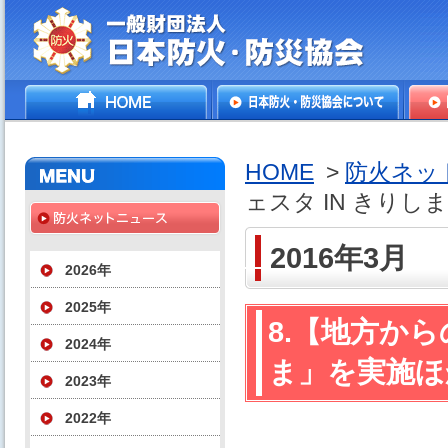
一般財団法人日本防火・防
HOME
日本防火・防災協会につ
防火
災協会
いて
HOME
>
防火ネッ
ェスタ IN きり
2016年3月
2026年
2025年
8.【地方から
2024年
ま」を実施ほ
2023年
2022年