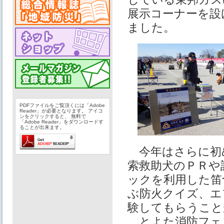
展示コーナーを設
ました。
PDFファイルをご覧頂くには「Adobe
Reader」が必要となります。 アイコ
ンをクリックすると、 無料で
「Adobe Reader」をダウンロードす
ることが出来ます。
今年はさらに初め
索救助犬のＰＲや
ックを利用した笛
ぶ防火クイズ、エ
験してもらうこと
とよた消防フェ