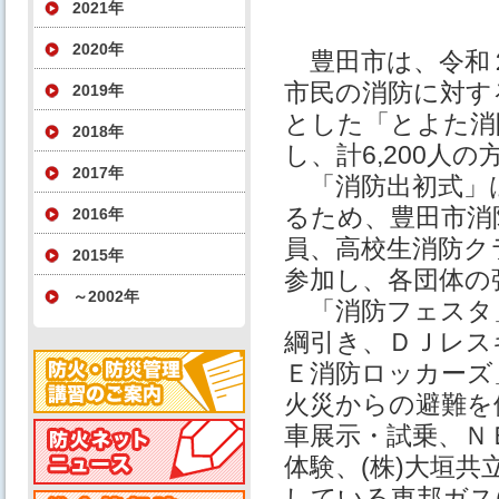
2021年
2020年
豊田市は、令和
市民の消防に対す
2019年
とした「とよた消
2018年
し、計6,200人
2017年
「消防出初式」
るため、豊田市消
2016年
員、高校生消防ク
2015年
参加し、各団体の
～2002年
「消防フェスタ
綱引き、ＤＪレス
Ｅ消防ロッカーズ
火災からの避難を体
車展示・試乗、Ｎ
体験、(株)大垣
している東邦ガス