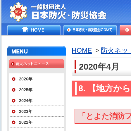
一般財団法人日本防火・防
HOME
日本防火・防災協会につ
防火
災協会
いて
HOME
>
防火ネッ
2020年4月
2026年
8. 【地方か
2025年
2024年
2023年
「とよた消防
2022年