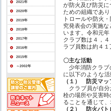
2021年
が防火及び防災に
ための組織であり
2020年
トロールや防火・
2019年
究発表会の実施な
2018年
います。令和元年
2017年
クラブ数は４，４
ラブ員数は約４１
2016年
2015年
〇主な活動
～2002年
少年消防クラブ
に以下のような活
（１） 防災マッ
クラブ員が自分
栓の場所や災害時
ることを通じて、
（２） 防火パト