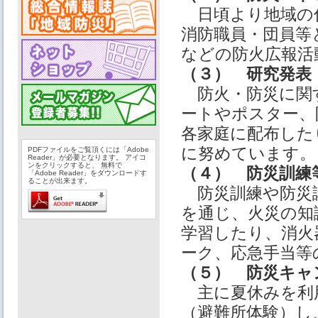
日頃より地域の
消防職員・団員等
などの防火広報活
（３） 研究発表
防火・防災に関
ートやポスター、
各家庭に配布した
に努めています。
PDFファイルをご覧頂くには「Adobe
Reader」が必要となります。 アイコ
ンをクリックすると、 無料で
（４） 防災訓練
「Adobe Reader」をダウンロードす
ることが出来ます。
防災訓練や防災講
を通じ、火災の知
学習したり、消火
ーク、応急手当等
（５） 防災キャ
主に夏休みを利
（避難所体験）し