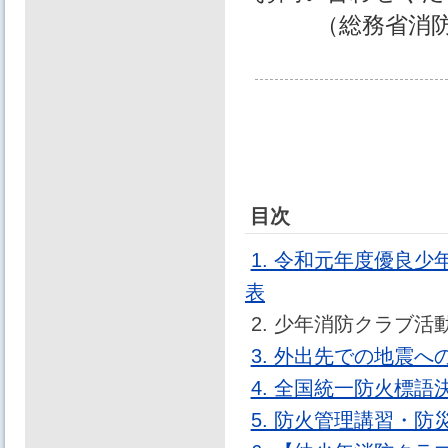
（総務省消
目次
1. 令和元年度優良
表
2. 少年消防クラブ
3. 外出先での地震へ
4. 全国統一防火標
5. 防火管理講習・