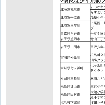
○優良な少年消防
すみかわ
北海道札幌市
みすまい
北海道千歳市
稲穂少年
上尾幌・
北海道厚岸町
ブ
青森県八戸市
千葉学園
岩手県盛岡市
青山三丁
岩手県一関市
富沢少年
松島町立
宮城県松島町
消防クラ
七ヶ浜町
宮城県七ヶ浜町
防クラブ
秋田県三種町
林崎こど
福島県郡山市
三代少年
大越小学
福島県田村市
緑小学校
福島県下郷町
江川小学