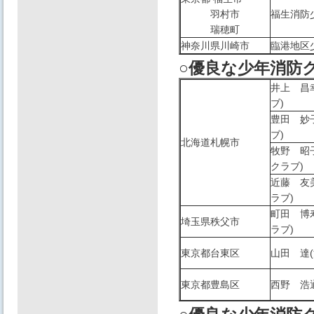
羽村市
福生消防
瑞穂町
神奈川県川崎市
臨港地区
○優良な少年消防
井上 昌
ブ)
豊田 妙
ブ)
北海道札幌市
牧野 昭
クラブ)
近藤 友
ラブ)
町田 博
埼玉県秩父市
ラブ)
東京都台東区
山田 達
東京都豊島区
西野 浩