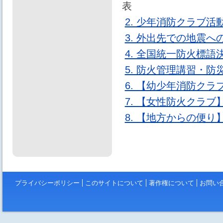
表
2. 少年消防クラブ
3. 外出先での地震へ
4. 全国統一防火標
5. 防火管理講習・
6. 【幼少年消防ク
7. 【女性防火クラブ
8. 【地方からの便り
プライバシーポリシー
このサイトについて
著作権について
お問い