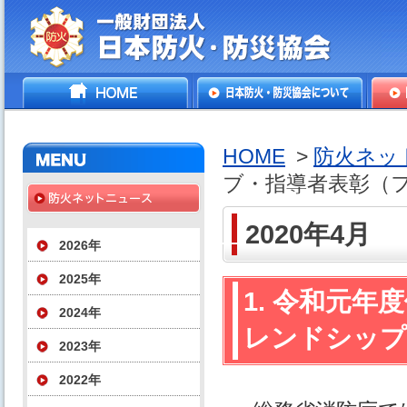
一般財団法人日本防火・防
HOME
日本防火・防災協会につ
防火
災協会
いて
HOME
>
防火ネッ
ブ・指導者表彰（
2020年4月
2026年
2025年
1. 令和元
2024年
レンドシップ
2023年
2022年