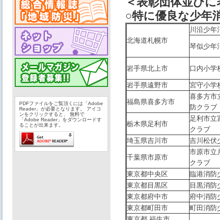
＜表彰団体並びに
○特に優良な少年
川沿少年
北海道札幌市
琴似少年
岩手県北上市
口内小学
岩手県遠野市
宮守小学
喜多方市
福島県喜多方市
PDFファイルをご覧頂くには「Adobe
防クラブ
Reader」が必要となります。 アイコ
ンをクリックすると、 無料で
足利市立
「Adobe Reader」をダウンロードす
栃木県足利市
ることが出来ます。
クラブ
埼玉県吉川市
吉川松伏
市原市立
千葉県市原市
クラブ
東京都中央区
臨港消防
東京都目黒区
目黒消防
東京都府中市
府中消防
東京都町田市
町田消防
東京都 福生市