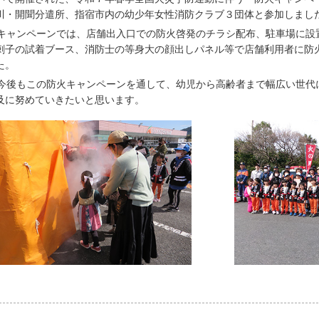
川・開聞分遣所、指宿市内の幼少年女性消防クラブ３団体と参加しまし
キャンペーンでは、店舗出入口での防火啓発のチラシ配布、駐車場に設
刺子の試着ブース、消防士の等身大の顔出しパネル等で店舗利用者に防
た。
今後もこの防火キャンペーンを通して、幼児から高齢者まで幅広い世代
及に努めていきたいと思います。