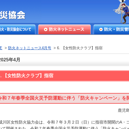
本防火・防
火・防災協会につ
防火ネットニュース
防火・防災管理
E
>
防火ネットニュース4月号
> 6. 【女性防火クラブ】指宿
2025年4月
6. 【女性防火クラブ】指宿
令和７年春季全国火災予防運動に伴う「防火キャンペーン」を
鹿児
成川区女性防火協力会は、令和７年３月２日（日）に指宿市開聞のA・
いて開催された、令和７年春季全国火災予防運動に伴う「防火キャンペ