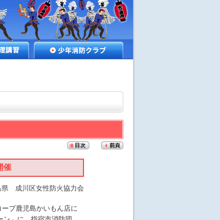
講習
少年消防クラブ
開催
島県 成川区女性防火協力会
コープ鹿児島かいもん店に
ーン」に、指宿市消防団、