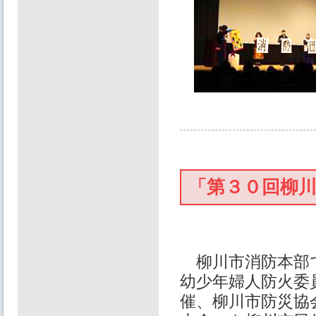
「第３０回柳
柳川市消防本部で
幼少年婦人防火委
催、柳川市防災協