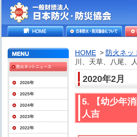
一般財団法人日本防火・防
HOME
日本防火・防災協会につ
防火
災協会
いて
HOME
>
防火ネッ
川、天草、八尾、
2020年2月
2026年
2025年
5. 【幼少
2024年
人吉
2023年
2022年