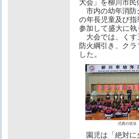
大会」を柳川市民
市内の幼年消防
の年長児童及び指
参加して盛大に執
大会では、くす玉
防火綱引き、クラ
した。
式典の状況
園児は「絶対に