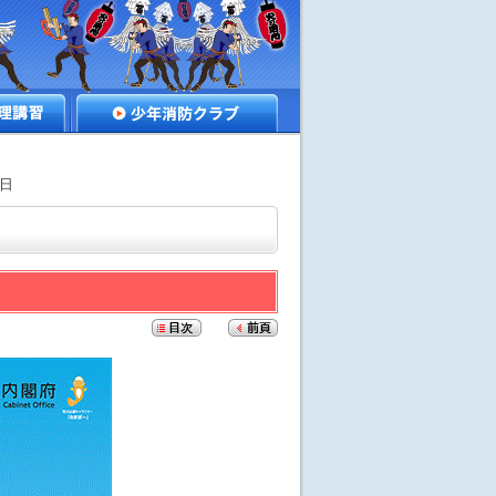
講習
少年消防クラブ
の日