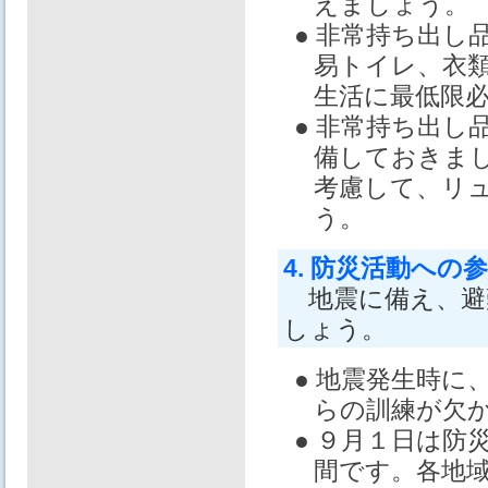
えましょう。
● 非常持ち出
易トイレ、衣
生活に最低限
● 非常持ち出
備しておきま
考慮して、リ
う。
4. 防災活動への
地震に備え、避
しょう。
● 地震発生時
らの訓練が欠
● ９月１日は防
間です。各地