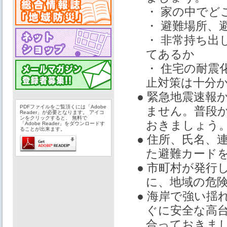
・ 家の中でど
・ 避難場所、
・ 非常持ち出
てあるか
・ 住宅の耐震
止対策は十分
● 緊急地震速
PDFファイルをご覧頂くには「Adobe
ません。普段
Reader」が必要となります。 アイコ
ンをクリックすると、 無料で
おきましょう
「Adobe Reader」をダウンロードす
ることが出来ます。
● 住所、氏名
た避難カード
● 市町村が発
に、地域の危
● 海岸で強い
ぐに安全な高
合っておきま