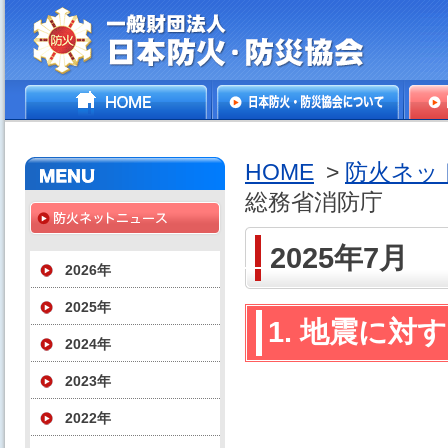
一般財団法人日本防火・防
HOME
日本防火・防災協会につ
防火
災協会
いて
HOME
>
防火ネッ
総務省消防庁
2025年7月
2026年
2025年
1. 地震に
2024年
2023年
2022年