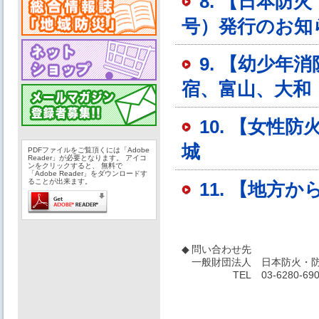
8. 【日本
号）発行のお知
9. 【幼少
宿、富山、大和
10. 【女性
城
PDFファイルをご覧頂くには「Adobe
Reader」が必要となります。 アイコ
ンをクリックすると、 無料で
「Adobe Reader」をダウンロードす
ることが出来ます。
11. 【地方
◆
問い合わせ先
一般財団法人
日本防火・防
TEL
03-6280-69