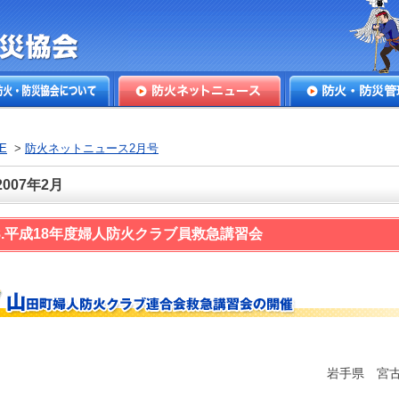
本防火・防
火・防災協会につ
防火ネットニュース
防火・防災管理
E
>
防火ネットニュース2月号
2007年2月
8.平成18年度婦人防火クラブ員救急講習会
岩手県 宮