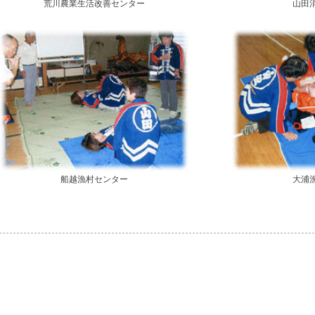
荒川農業生活改善センター
山田
船越漁村センター
大浦