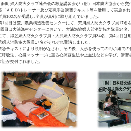
田町婦人防火クラブ連合会の救急講習会が（財）日本防火協会から交
器（ＡＥＤ)トレーナー及び応急手当講習テキスト等を活用して実施され
ブ員102名が受講し､全員が真剣に取り組んでいました｡
1回目は荒川農業構造改善センターにて、荒川婦人防火クラブ員17名
2回目は大浦漁村センターにおいて、大浦漁協婦人部消防協力隊員34名、
にて、織笠婦人防火クラブ員・大沢婦人防火クラブ員34名、第4回目は
浜婦人消防協力隊員17名がそれぞれ受講しました。
急テキストにより説明がなされ、その後、人形を使っての2人1組での
工呼吸法、心臓マッサージに至る心肺蘇生法や止血法などを学び、講習会
了証が交付されました。