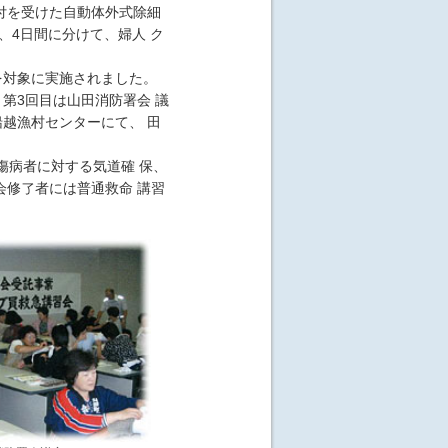
付を受けた自動体外式除細
、4日間に分けて、婦人 ク
を対象に実施されました。
第3回目は山田消防署会 議
船越漁村センターにて、 田
傷病者に対する気道確 保、
修了者には普通救命 講習