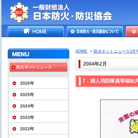
一般財団法人日本防火・防
HOME
日本防火・防災協会につ
防火
災協会
いて
HOME
>
防火ネットニュース2月
2004年2月
7．婦人消防隊員等福祉
2026年
2025年
2024年
2023年
2022年