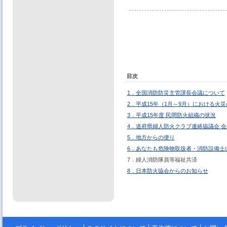
目次
1．全国消防防災主管課長会議について
2．平成15年（1月～9月）における火
3．平成15年度 民間防火組織の状況
4．道府県婦人防火クラブ連絡協議会 
5．地方からの便り
6．あなたも危険物取扱者・消防設備士
7．婦人消防隊員等福祉共済
8．日本防火協会からのお知らせ