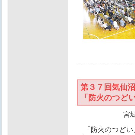
第３７回気仙
「防火のつど
宮
「防火のつどい