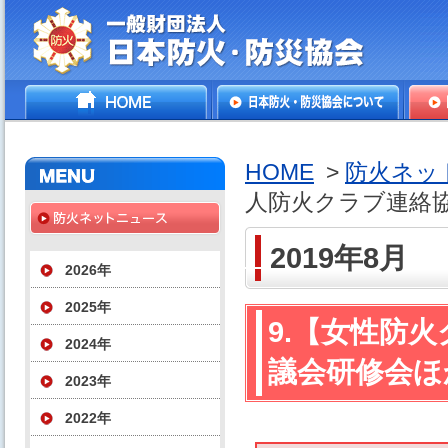
一般財団法人日本防火・防
HOME
日本防火・防災協会につ
防火
災協会
いて
HOME
>
防火ネッ
人防火クラブ連絡
2019年8月
2026年
2025年
9.【女性防
2024年
議会研修会ほ
2023年
2022年