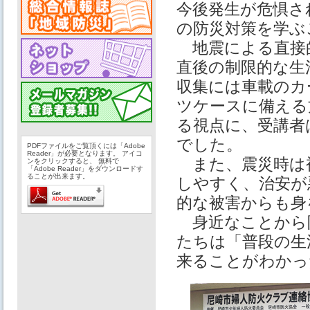
今後発生が危惧さ
の防災対策を学ぶ
地震による直接
直後の制限的な生
収集には車載のカ
ツケースに備える
る視点に、受講者
でした。
PDFファイルをご覧頂くには「Adobe
Reader」が必要となります。 アイコ
また、震災時は
ンをクリックすると、 無料で
「Adobe Reader」をダウンロードす
ることが出来ます。
しやすく、治安が
的な被害からも身
身近なことから
たちは「普段の生
来ることがわかっ