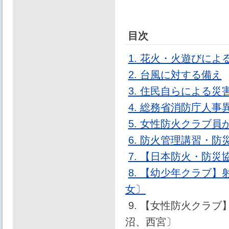
目次
1. 花火・火遊びに
2. 台風に対する備え
3. 住民自らによる災
4. 総務省消防庁人事
5. 女性防火クラブ
6. 防火管理講習・
7. 【日本防火・防
8. 【幼少年クラブ
女〕
9. 【女性防火クラ
沼、西宮〕