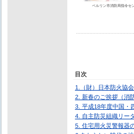
ベルリン市消防局指令セ
目次
1.（財）日本防火協
2. 新春のご挨拶（消
3. 平成18年度中
4. 自主防災組織リ
5. 住宅用火災警報