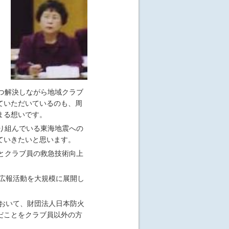
つ解決しながら地域クラブ
ていただいているのも、周
まる想いです。
り組んでいる東海地震への
ていきたいと思います。
とクラブ員の救急技術向上
。
た広報活動を⼤規模に展開し
において、財団法⼈⽇本防⽕
だことをクラブ員以外の⽅