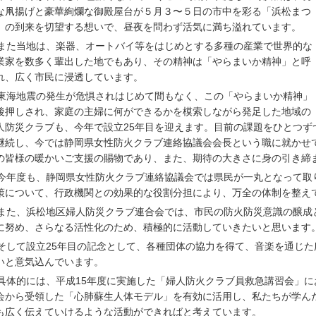
な凧揚げと豪華絢爛な御殿屋台が５⽉３〜５⽇の市中を彩る「浜松まつ
」の到来を切望する想いで、昼夜を問わず活気に満ち溢れています。
また当地は、楽器、オートバイ等をはじめとする多種の産業で世界的な
業家を数多く輩出した地でもあり、その精神は「やらまいか精神」と呼
れ、広く市⺠に浸透しています。
東海地震の発⽣が危惧されはじめて間もなく、この「やらまいか精神」
後押しされ、家庭の主婦に何ができるかを模索しながら発⾜した地域の
⼈防災クラブも、今年で設⽴25年目を迎えます。目前の課題をひとつず
継続し、今では静岡県⼥性防⽕クラブ連絡協議会会⻑という職に就かせ
の皆様の暖かいご⽀援の賜物であり、また、期待の⼤きさに⾝の引き締
今年度も、静岡県⼥性防⽕クラブ連絡協議会では県⺠が⼀丸となって取
策について、⾏政機関との効果的な役割分担により、万全の体制を整え
また、浜松地区婦⼈防災クラブ連合会では、市⺠の防⽕防災意識の醸成
に努め、さらなる活性化のため、積極的に活動していきたいと思います
そして設⽴25年目の記念として、各種団体の協⼒を得て、⾳楽を通じ
いと意気込んでいます。
具体的には、平成15年度に実施した「婦⼈防⽕クラブ員救急講習会」
会から受領した「⼼肺蘇⽣⼈体モデル」を有効に活⽤し、私たちが学ん
も広く伝えていけるような活動ができればと考えています。