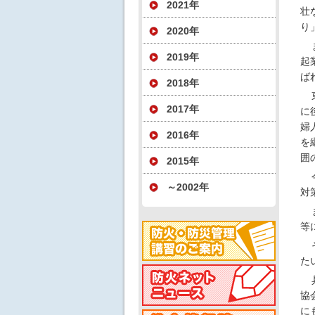
2021年
壮
り
2020年
2019年
起
ば
2018年
2017年
に
婦
2016年
を
囲
2015年
～2002年
対
等
た
協
に