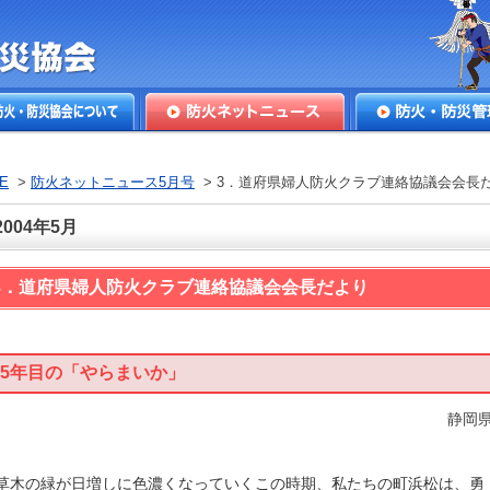
本防火・防
火・防災協会につ
防火ネットニュース
防火・防災管理
E
>
防火ネットニュース5月号
> 3．道府県婦人防火クラブ連絡協議会会長
2004年5月
3．道府県婦人防火クラブ連絡協議会会長だより
25年目の「やらまいか」
静岡
草⽊の緑が⽇増しに⾊濃くなっていくこの時期、私たちの町浜松は、勇