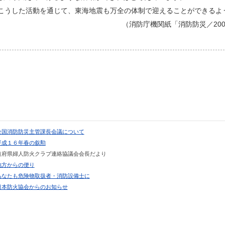
こうした活動を通じて、東海地震も万全の体制で迎えることができるよ
（消防庁機関紙「消防防災／20
全国消防防災主管課長会議について
平成１６年春の叙勲
道府県婦人防火クラブ連絡協議会会長だより
地方からの便り
あなたも危険物取扱者・消防設備士に
日本防火協会からのお知らせ