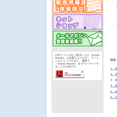
PDFファイルをご覧頂くには「Adobe
Reader」が必要となります。 アイコ
目次
ンをクリックすると、 無料で
「Adobe Reader」をダウンロードす
ることが出来ます。
1．
2．
3．
4．
5．
6．