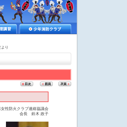
講習
少年消防クラブ
だより
県⼥性防⽕クラブ連絡協議会
会⻑ 鈴⽊ 政⼦