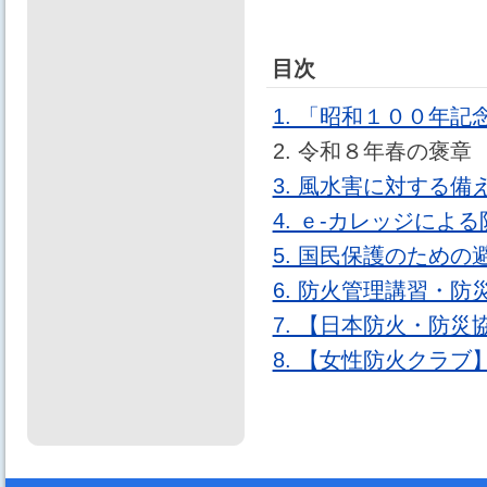
目次
1. 「昭和１００年
2. 令和８年春の褒
3. 風水害に対する備
4. ｅ-カレッジによ
5. 国民保護のため
6. 防火管理講習・
7. 【日本防火・防
8. 【女性防火クラ