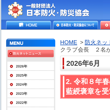
一般財団法人日本防火・防
HOME
日本防火・防災協会につ
防火
災協会
いて
HOME
>
防火ネッ
クラブ会長 ２名
2026年6月
2026年
2025年
2. 令和８
2024年
藍綬褒章を受
2023年
2022年