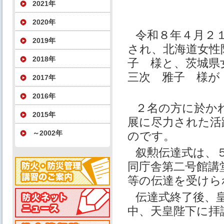
2021年
2020年
令和８年４月２１
2019年
され、北海道女性
2018年
子 様と、茨城県
三次 雅子 様が
2017年
2016年
２名の方に於か
2015年
展に尽力された活
～2002年
のです。
叙勲伝達式は、
同庁舎第二号館講
等の伝達を受けら
伝達式終了後、
中、天皇陛下に拝