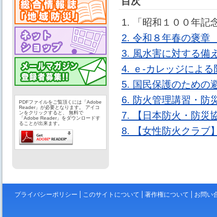
目次
1. 「昭和１００年
2. 令和８年春の褒
3. 風水害に対する備
4. ｅ-カレッジによ
5. 国民保護のため
6. 防火管理講習・
PDFファイルをご覧頂くには「Adobe
Reader」が必要となります。 アイコ
ンをクリックすると、 無料で
7. 【日本防火・防
「Adobe Reader」をダウンロードす
ることが出来ます。
8. 【女性防火クラ
プライバシーポリシー
このサイトについて
著作権について
お問い