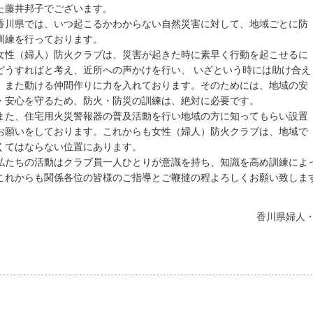
た藤井邦子でございます。
川県では、いつ起こるかわからない自然災害に対して、地域ごとに防
訓練を行っております。
性（婦人）防火クラブは、災害が起きた時に素早く行動を起こせるに
どうすればと考え、近所への声かけを行い、 いざという時には助け合え
、また動ける仲間作りに力を入れております。そのためには、地域の安
・安心を守るため、防火・防災の訓練は、絶対に必要です。
た、住宅用火災警報器の普及活動を行い地域の方に知ってもらい設置
お願いをしております。これからも女性（婦人）防火クラブは、地域で
くてはならない位置にあります。
たちの活動はクラブ員一人ひとりが意識を持ち、知識を高め訓練によ
これからも関係各位の皆様のご指導とご鞭撻の程よろしくお願い致しま
香川県婦人