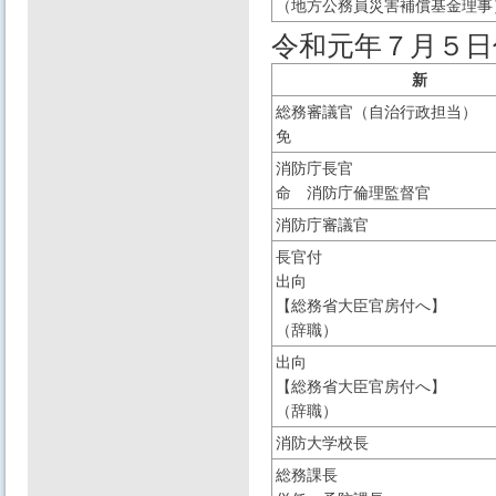
（地方公務員災害補償基金理事
令和元年７月５日
新
総務審議官（自治行政担当）
免
消防庁長官
命 消防庁倫理監督官
消防庁審議官
長官付
出向
【総務省大臣官房付へ】
（辞職）
出向
【総務省大臣官房付へ】
（辞職）
消防大学校長
総務課長