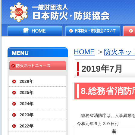
一般財団法人日本防火・防
HOME
日本防火・防災協会につ
防火
災協会
いて
HOME
>
防火ネッ
2019年7月
2026年
8.総務省消
2025年
2024年
2023年
総務省消防庁は、人事異動を
令和元年６月３０日付
2022年
新