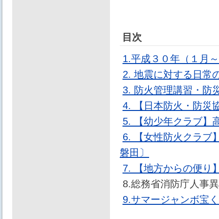
目次
1.平成３０年（１月
2. 地震に対する日常
3. 防火管理講習・
4. 【日本防火・防
5. 【幼少年クラブ
6. 【女性防火クラ
磐田〕
7. 【地方からの便
8.総務省消防庁人事
9.サマージャンボ宝