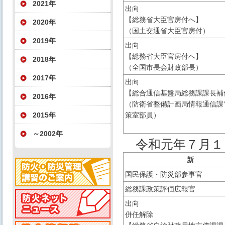
2021年
出向
【総務省大臣官房付へ】
2020年
（国土交通省大臣官房付）
2019年
出向
【総務省大臣官房付へ】
2018年
（全国市長会財政部長）
2017年
出向
【総合通信基盤局総務課課長補
2016年
（防衛省整備計画局情報通信課
2015年
策室部員）
～2002年
令和元年７月１
新
国民保護・防災部参事官
総務課政策評価広報官
出向
併任解除