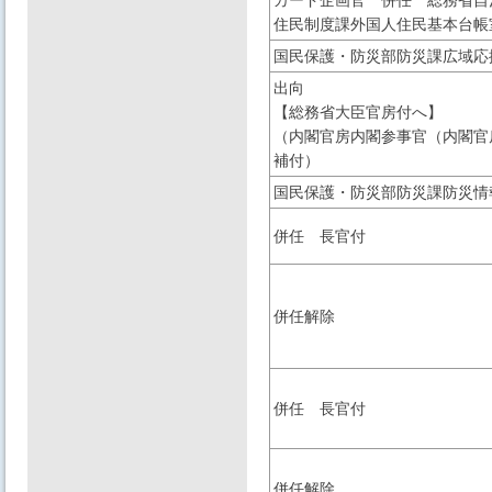
カード企画官 併任 総務省自
住民制度課外国人住民基本台帳
国民保護・防災部防災課広域応
出向
【総務省大臣官房付へ】
（内閣官房内閣参事官（内閣官
補付）
国民保護・防災部防災課防災情
併任 長官付
併任解除
併任 長官付
併任解除