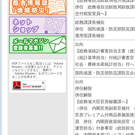
【総務省自治財政局地方債課
併任 総務省自治財政局財政課
交付税室室員へ】
総務課課長補佐
併任 国民保護・防災部防災課
運用室課長補佐
出向
【総務省統計審査担当主査（政
（統計基準担当）付統計審査官
PDFファイルをご覧頂くには「Adobe
社会・農林水産統計担当）付へ
Reader」が必要となります。 アイコ
ンをクリックすると、 無料で
国民保護・防災部防災課防災企
「Adobe Reader」をダウンロードす
ることが出来ます。
出向
併任解除
併任解除
【総務省大臣官房秘書課へ】
（併任 内閣官房副長官補付 
官房プレミアム付商品券施策推
員 併任 内閣府政策統括官（
運営担当）付参事官（総括担当
任 内閣府本府プレミアム付商