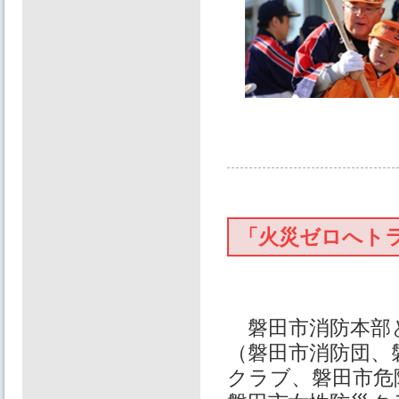
「火災ゼロへト
磐田市消防本部
（磐田市消防団、
クラブ、磐田市危