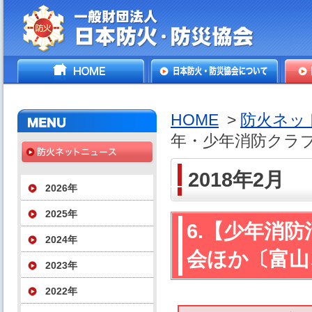
一般財団法人日本防火・防
HOME
日本防火・防災協会につ
防火
災協会
いて
HOME
>
防火ネッ
年・少年消防クラ
2018年2月
2026年
2025年
6.【少年消
2024年
会ほか〔富山
2023年
2022年