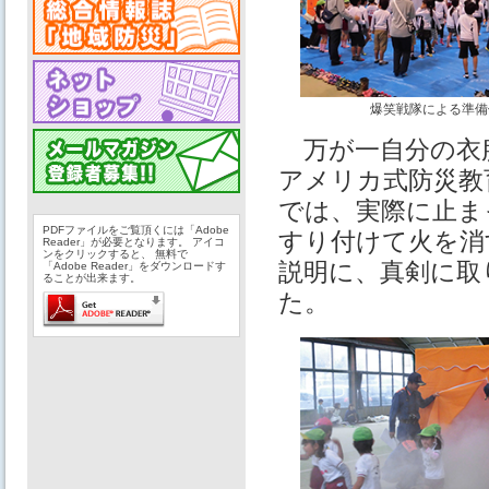
爆笑戦隊による準備
万が一自分の衣
アメリカ式防災教
では、実際に止ま
PDFファイルをご覧頂くには「Adobe
すり付けて火を消
Reader」が必要となります。 アイコ
ンをクリックすると、 無料で
説明に、真剣に取
「Adobe Reader」をダウンロードす
ることが出来ます。
た。