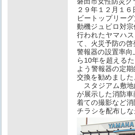
磐田市女性防災ク
２９年１２月１６
ビートップリーグ
動機ジュビロ対宗
行われたヤマハス
て、火災予防の啓
警報器の設置率向
ら10年を超える
よう警報器の定期
交換を勧めました
スタジアム敷地
が展示した消防車
着ての撮影など消
チラシを配布しな