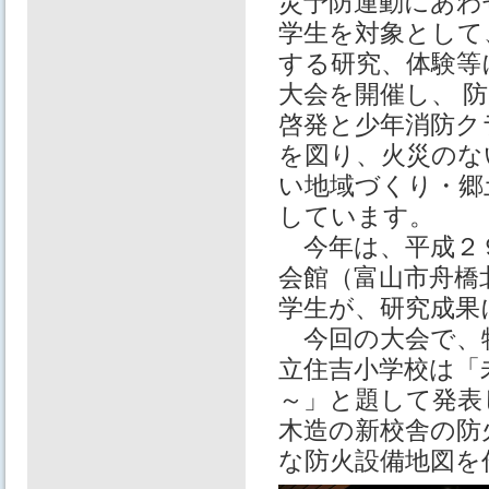
災予防運動にあわ
学生を対象として
する研究、体験等
大会を開催し、 
啓発と少年消防ク
を図り、火災のな
い地域づくり・郷
しています。
今年は、平成２９
会館（富山市舟橋
学生が、研究成果
今回の大会で、特
立住吉小学校は「
～」と題して発表
木造の新校舎の防
な防火設備地図を