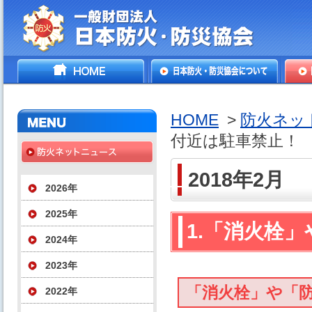
一般財団法人日本防火・防
HOME
日本防火・防災協会につ
防火
災協会
いて
HOME
>
防火ネッ
付近は駐車禁止！
2018年2月
2026年
2025年
1.「消火栓
2024年
2023年
「消火栓」や「
2022年