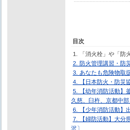
目次
1. 「消火栓」や「
2. 防火管理講習・
3. あなたも危険物
4. 【日本防火・防
5. 【幼年消防活動
久慈、臼杵、京都中部
6. 【少年消防活動
7. 【婦防活動】大
沢〕