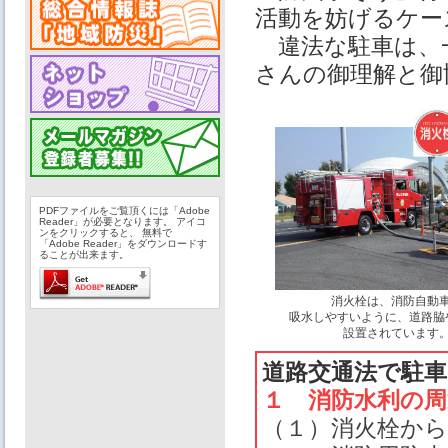
活動を妨げるケー
違法な駐車は、
さんの御理解と御
PDFファイルをご覧頂くには「Adobe
Reader」が必要となります。 アイコ
ンをクリックすると、 無料で
「Adobe Reader」をダウンロードす
ることが出来ます。
消火栓は、消防自動
吸水しやすいように、道路脇
設置されています
道路交通法で駐
１ 消防水利の周
（１）消火栓か