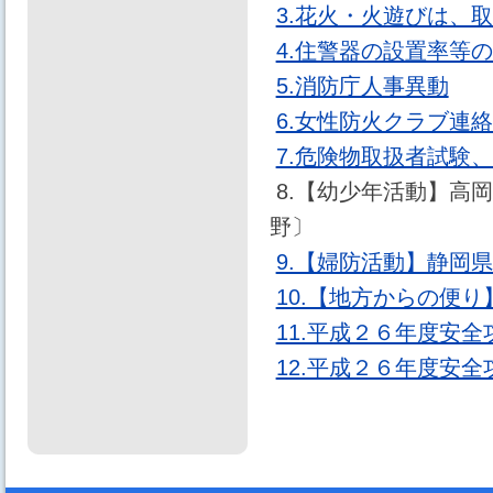
3.花火・火遊びは、
4.住警器の設置率等
5.消防庁人事異動
6.女性防火クラブ連
7.危険物取扱者試験
8.【幼少年活動】高
野〕
9.【婦防活動】静岡
10.【地方からの便
11.平成２６年度安
12.平成２６年度安