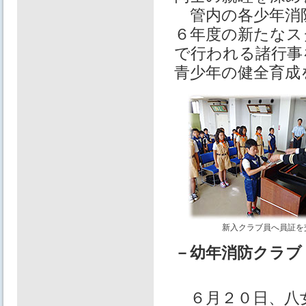
管内の各少年消
６年度の新たなス
で行われる諸行事
青少年の健全育成
新入クラブ員へ員証を
－幼年消防クラブ
６月２０日、八女