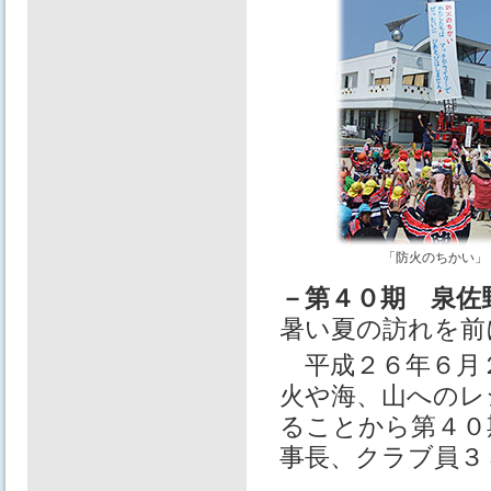
「防火のちかい」
－第４０期 泉佐
暑い夏の訪れを前
平成２６年６月
火や海、山へのレ
ることから第４０
事長、クラブ員３