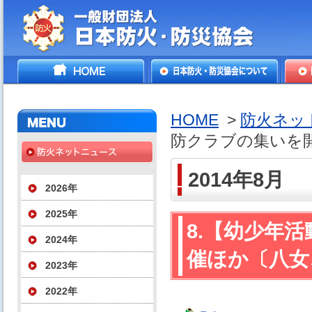
一般財団法人日本防火・防
HOME
日本防火・防災協会につ
防火
災協会
いて
HOME
>
防火ネッ
防クラブの集いを
2014年8月
2026年
2025年
8.【幼少年
2024年
催ほか〔八女
2023年
2022年