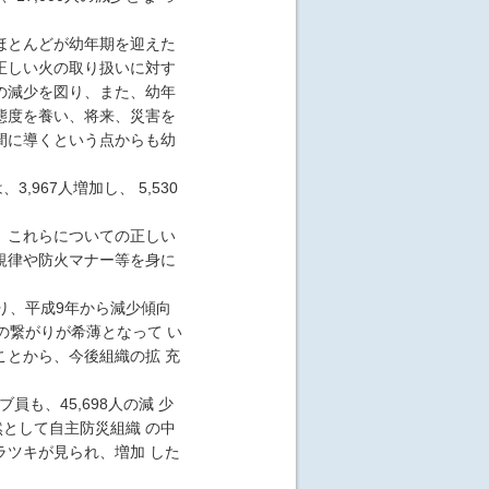
ほとんどが幼年期を迎えた
正しい火の取り扱いに対す
の減少を図り、また、幼年
態度を養い、将来、災害を
間に導くという点からも幼
967人増加し、 5,530
、これらについての正しい
規律や防火マナー等を身に
り、平成9年から減少傾向
の繋がりが希薄となって い
とから、今後組織の拡 充
も、45,698人の減 少
依然として自主防災組織 の中
ツキが見られ、増加 した