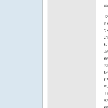
都
北
青
岩
宮
秋
山
福
茨
栃
群
埼
千
東
神