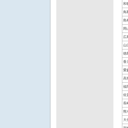
和
鳥
島
岡
広
山
徳
香
愛
高
福
佐
長
熊
大
宮