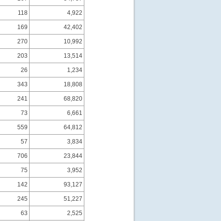
118
4,922
169
42,402
270
10,992
203
13,514
26
1,234
343
18,808
241
68,820
73
6,661
559
64,812
57
3,834
706
23,844
75
3,952
142
93,127
245
51,227
63
2,525