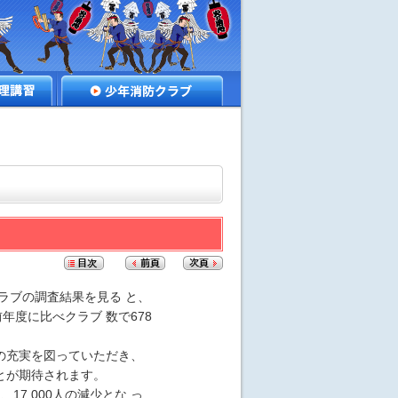
講習
少年消防クラブ
ラブの調査結果を見る と、
前年度に比べクラブ 数で678
の充実を図っていただき、
とが期待されます。
7,000人の減少とな っ