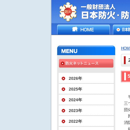
一般財団法人日
HOME
日本防
災協会
いて
HOM
2026年
2025年
平
2024年
三
団
2023年
民
2022年
消
幼