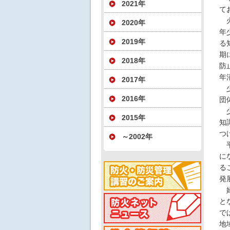
2021年
てお
火
2020年
年
2019年
る
期
2018年
防
年
2017年
少
2016年
団
少
2015年
知
つ
～2002年
平
に
る
発
婦
と
で
地