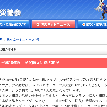
本防火・防
火・防災協会につ
防火ネットニュース
防火・防災管理
E
>
防火ネットニュース4号
2007年4月
5.平成18年度 民間防火組織の状況
成18年5月1日現在の幼年消防クラブ、少年消防クラブ及び婦人防火ク
つのクラブの総数は、32,427団体、クラブ員総数3,631,312人となり、
体の減、クラブ員では、58,731人の減となっています。
間防火組織の活動の重要性を考えると、今後更にクラブの拡大と組織
防本部と防火クラブが一体となって、地域の防火・防災に活躍されるこ
年消防クラブは、前年に比べクラブ数は、5団体増加し、クラブ員数は、1