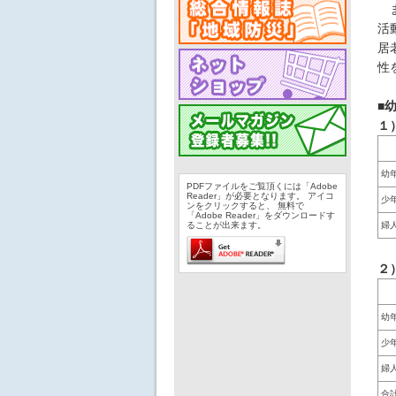
ま
活
居
性
■
１
幼
PDFファイルをご覧頂くには「Adobe
Reader」が必要となります。 アイコ
少
ンをクリックすると、 無料で
「Adobe Reader」をダウンロードす
ることが出来ます。
婦
２
幼
少
婦
合