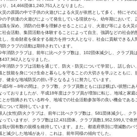
り、14,466団体1,240,751人となりました。
災の原因の中で子供の火遊びによる火災が依然として多く、特にその
少の子供達の火遊びによって発生している現状から、幼年期において、
知識を深め、消防の仕事を理解させることにより、火遊び等による火災
に社会活動、集団活動を体験することによって自主、強調などの社会的
止し、生命財産を保全する能力を持つ大人となり、社会に貢献できる人
消防クラブの活動は期待されています。
年消防クラブは、前年に比べクラブ数は、102団体減少し、クラブ員は、3,
体437,962人となりました。
年消防クラブは活動を通じて、防火・防災について学習し、話し合い
識と技能を身につけ生命と暮らしを守ることの大切さを学ぶとともに、
け、健全な地域防災の担い手となるように努力しています。
成5年～8年の間は、クラブ数、クラブ員数ともにほぼ横ばい状態にあ
なっておりましたが、平成18年度はクラブ員が増加に転じ、地域と家庭
ことが指摘されている昨今、地域での社会活動参加等の良い機会であるこ
展について期待しています。
人(女性)防火クラブは、前年に比べクラブ数は、581団体減少し、クラブ員
なっていますが、クラブ数は12,431団体、クラブ員数1,952,599人で
は我が国有数の規模を維持しています。また、都道府県別に増減数のバラ
域と減少した地域があり、これは、前年同様の傾向でした。