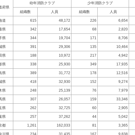
幼年消防クラブ
少年消防クラブ
道府県
組織数
人員
組織数
人員
海道
615
48,172
226
6,654
森県
342
17,654
68
2,820
手県
344
19,704
171
8,706
城県
391
29,306
135
10,464
田県
188
10,972
217
4,942
形県
338
25,930
349
17,935
島県
389
31,772
178
12,516
城県
418
32,930
152
9,274
木県
248
25,139
76
7,979
馬県
307
26,057
159
33,346
玉県
262
32,725
60
2,905
葉県
257
37,262
44
5,042
京都
1,261
162,033
81
3,365
奈川県
234
31,435
167
9,838