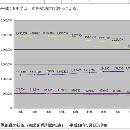
注)平成１8年度は、総務省消防庁調べによる。
防災組織の状況（都道府県別総括表） 平成18年5月1日現在