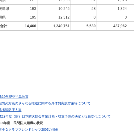
児島県
193
10,245
58
1,324
縄県
195
12,312
0
0
合計
14,466
1,240,751
5,530
437,962
平成19年能登半島地震
住宅防火対策のさらなる推進に関する具体的実践方策等について
総務省消防庁人事
平成19年度（財）日本防火協会事業計画・収支予算の決定と役員交代について
成18年度 民間防火組織の状況
少年少女クラブフレンドシップ2007の開催