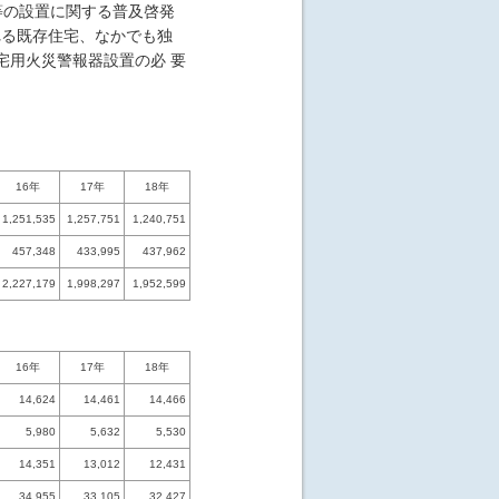
等の設置に関する普及啓発
れる既存住宅、なかでも独
宅用火災警報器設置の必 要
16年
17年
18年
1,251,535
1,257,751
1,240,751
457,348
433,995
437,962
2,227,179
1,998,297
1,952,599
16年
17年
18年
14,624
14,461
14,466
5,980
5,632
5,530
14,351
13,012
12,431
34,955
33,105
32,427