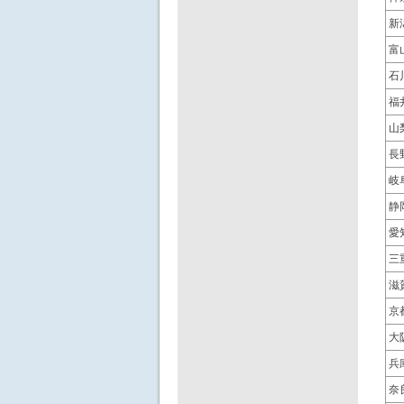
新
富
石
福
山
長
岐
静
愛
三
滋
京
大
兵
奈