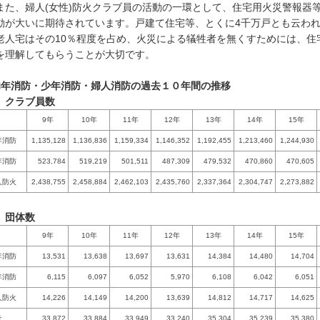
た、婦人(女性)防火クラブ員の活動の一環として、住宅用火災警報器
動が大いに期待されています。戸建て住宅等、とくに4千万戸とも云わ
老人宅はその10％程度を占め、火災による犠牲者を無くすためには、住
を理解してもらうことが大切です。
幼年消防・少年消防・婦人消防の過去１０年間の推移
）クラブ員数
9年
10年
11年
12年
13年
14年
15年
年消防
1,135,128
1,136,836
1,159,334
1,146,352
1,192,455
1,213,460
1,244,930
年消防
523,784
519,219
501,511
487,309
479,532
470,860
470,605
人防火
2,438,755
2,458,884
2,462,103
2,435,760
2,337,364
2,304,747
2,273,882
）団体数
9年
10年
11年
12年
13年
14年
15年
年消防
13,531
13,638
13,697
13,631
14,384
14,480
14,704
年消防
6,115
6,097
6,052
5,970
6,108
6,042
6,051
人防火
14,226
14,149
14,200
13,639
14,812
14,717
14,625
計
33,872
33,884
33,949
33,240
35,304
35,239
35,380