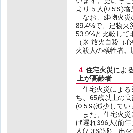
います。更にそこ
より５人(0.5%
なお、建物火災
89.4%で、建
53.9%と比較し
（※ 放火自殺（
火殺人の犠牲者。
４
住宅火災によ
上が高齢者
住宅火災による死
ち、65歳以上の高齢
(0.5%)減少して
また、住宅火災
げ遅れ396人(前年
人(7.3%)減)、出