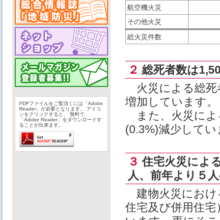
航空機火災
その他火災
総火災件数
２
総死者数は1,5
火災による総死者数
増加しています。
PDFファイルをご覧頂くには「Adobe
Reader」が必要となります。 アイコ
また、火災による負
ンをクリックすると、 無料で
「Adobe Reader」をダウンロードす
ることが出来ます。
(0.3%)減少して
３
住宅火災による
人、前年より５人
建物火災における
住宅及び併用住宅）