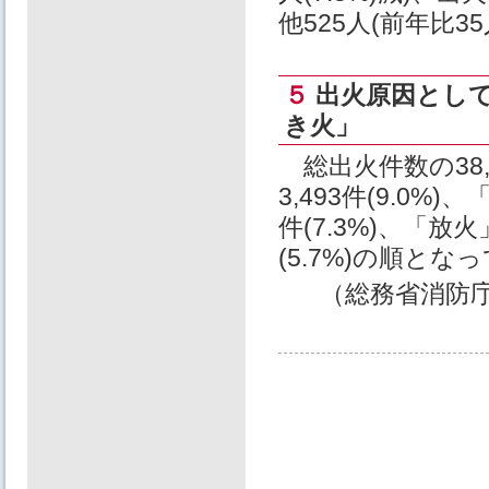
他525人(前年比3
５
出火原因とし
き火」
総出火件数の38
3,493件(9.0%)
件(7.3%)、「放火
(5.7%)の順とな
（総務省消防