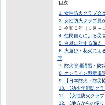
目次
1. 女性防火クラブ
2. 女性防火クラブ
3. 令和５年（１月
4. 住民自らによる災
5. 台風に対する備え
6. 火遊び・花火に
庁
7. 防火管理講習・
8. オンライン型新規
9. 【日本防火・防
10. 【幼少年消防
11. 【女性防火クラ
12. 【地方からの便