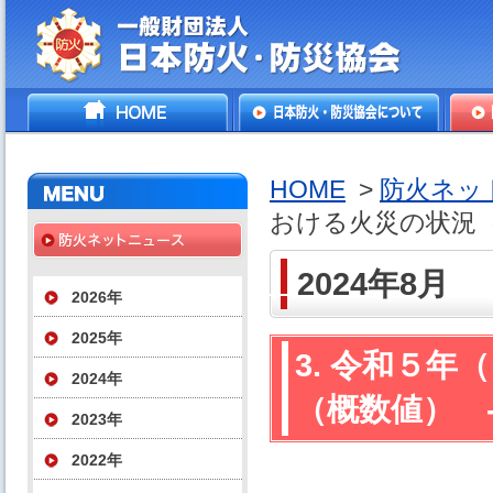
一般財団法人日本防火・防
HOME
日本防火・防災協会につ
防火
災協会
いて
HOME
>
防火ネッ
おける火災の状況（
2024年8月
2026年
2025年
3. 令和５
2024年
（概数値） 
2023年
2022年