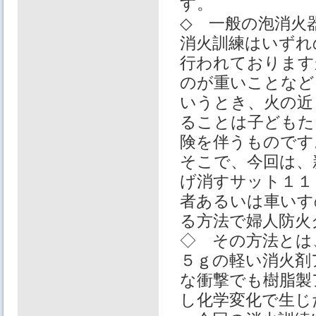
す。
◇ 一般の泡消火
消火訓練はいずれ
行われております
のが重いことなど
いうとき、火の近
ることは子どもた
険を伴うものです
そこで、今回は、
げ消すサット１１
者あるいは車いす
る方法で婦人防火
◇ その方法とは
５ｇの軽い消火剤
な衝撃でも樹脂製
し化学変化で生じ