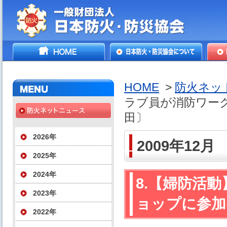
一般財団法人日本防火・防
HOME
日本防火・防災協会につ
防火
災協会
いて
HOME
>
防火ネッ
ラブ員が消防ワー
田〕
2026年
2009年12月
2025年
2024年
8.【婦防活
2023年
ョップに参加
2022年