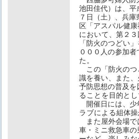
池田佳代）は、平
７日（土）、兵庫
区「アスパル健康
において、第２３
「防火のつどい」
０００人の参加者
た。
この「防火のつ
識を養い、また、
予防思想の普及を
ることを目的とし
開催日には、少
ラブによる組体操
また屋外会場で
車・ミニ救急車の
ーなど、楽しみな