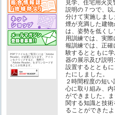
見学、住宅用火災
説明の７つで、以
分けて実施しまし
煙が充満した建物
は、姿勢を低くし
用訓練では、実際
報訓練では、正確
験するとともに学
PDFファイルをご覧頂くには「Adobe
Reader」が必要となります。 アイコ
器の展示及び説明
ンをクリックすると、 無料で
「Adobe Reader」をダウンロードす
設置するとともに
ることが出来ます。
たにしました。
２時間程度の短い
心に取り組み、内
ができました。ま
関する知識と技術
ることができた