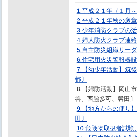
1.平成２１年（１月
2.平成２１年秋の褒
3.少年消防クラブの
4.婦人防火クラブ連
5.自主防災組織リー
6.住宅用火災警報器
7.【幼少年活動】筑
都〕
8.【婦防活動】岡山
谷、西脇多可、磐田〕
9.【地方からの便り
田〕
10.危険物取扱者試