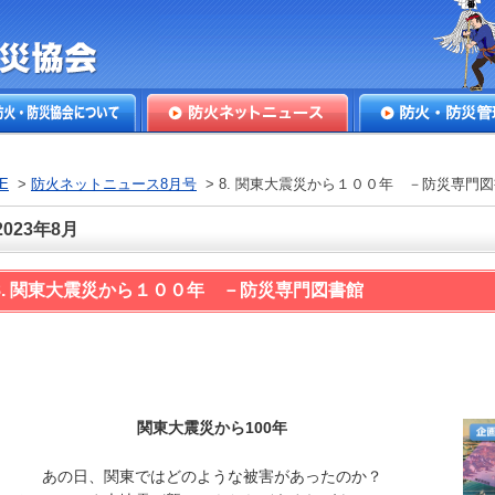
本防火・防
火・防災協会につ
防火ネットニュース
防火・防災管理
E
>
防火ネットニュース8月号
> 8. 関東大震災から１００年 －防災専門
2023年8月
8. 関東大震災から１００年 －防災専門図書館
関東大震災から100年
あの日、関東ではどのような被害があったのか？