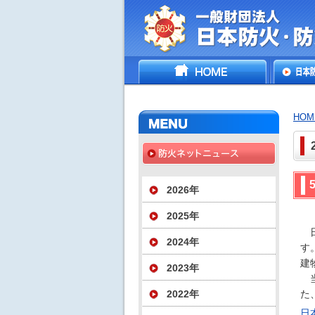
一般財団法人日
HOME
日本防
災協会
いて
HOM
2026年
2025年
日
2024年
す
建
2023年
当
2022年
た
日