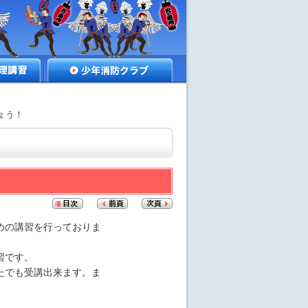
講習
少年消防クラブ
ょう！
めの講習を行っておりま
習です。
たでも受講出来ます。ま