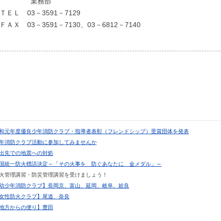
業務部
ＴＥＬ 03－3591－7129
ＦＡＸ 03－3591－7130、03－6812－7140
 令和元年度優良少年消防クラブ・指導者表彰（フレンドシップ）受賞団体を発表
 少年消防クラブ活動に参加してみませんか
 外出先での地震への対処
 全国統一防火標語決定～「その火事を 防ぐあなたに 金メダル」～
 防火管理講習・防災管理講習を受けましょう！
 【幼少年消防クラブ】長岡京、富山、延岡、岐阜、姶良
 【女性防火クラブ】尾道、奈良
 【地方からの便り】豊田