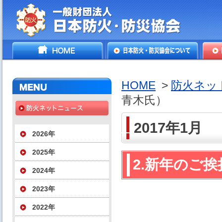
一般財団法人日本防火・防
HOME
日本防火・防災協会につ
防火
災協会
いて
HOME
>
防火ネッ
青木氏）
2017年1月
2026年
2025年
2.新年のご
2024年
2023年
2022年