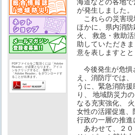
海道などの各地で
が発生しました。
これらの災害現
ほかに、県内消防
火、 救急・救助
助していただきま
意を表しますとと
PDFファイルをご覧頂くには「Adobe
Reader」が必要となります。 アイコ
今後発生が危惧
ンをクリックすると、 無料で
「Adobe Reader」をダウンロードす
え、消防庁では、
ることが出来ます。
うに、緊急消防援
り、 地域防災力
なる充実強化、 
女性の活躍促進、
行政の一層の推進
あわせて、２０２