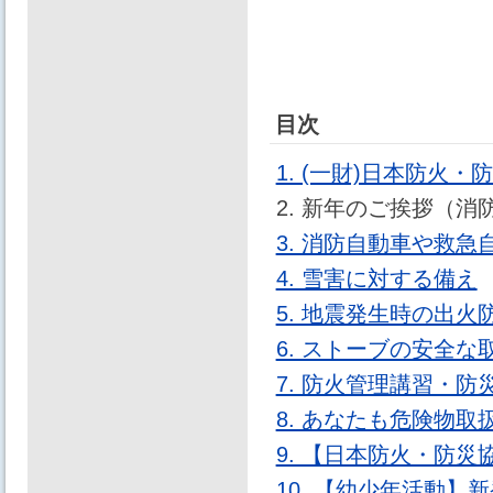
目次
1. (一財)日本防火
2. 新年のご挨拶（
3. 消防自動車や救
4. 雪害に対する備え
5. 地震発生時の出火
6. ストーブの安全な
7. 防火管理講習・
8. あなたも危険物
9. 【日本防火・防
10. 【幼少年活動