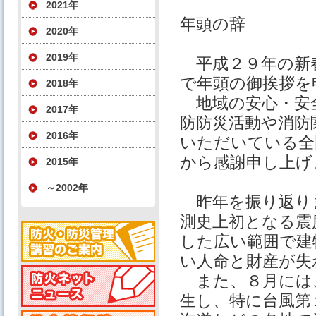
2021年
年頭の辞
2020年
2019年
平成２９年の新
で年頭の御挨拶を
2018年
地域の安心・安
2017年
防防災活動や消防
2016年
いただいている全
から感謝申し上げ
2015年
～2002年
昨年を振り返り
測史上初となる震
した広い範囲で建
い人命と財産が失
また、８月には
生し、特に台風第