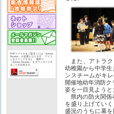
PDFファイルをご覧頂くには「Adobe
Reader」が必要となります。 アイコ
ンをクリックすると、 無料で
また、アトラク
「Adobe Reader」をダウンロードす
ることが出来ます。
幼稚園から中学生
ンスチームがキレ
開催地幼年消防ク
姿を一目見ようと
県内の防火関係者
を盛り上げていく
盛況のうちに幕を