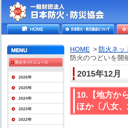
一般財団法人日本防火・防
HOME
日本防火・防災協会につ
防火
災協会
いて
HOME
>
防火ネッ
防火のつどいを開
2015年12月
2026年
2025年
10.【地方
2024年
ほか〔八女、
2023年
2022年