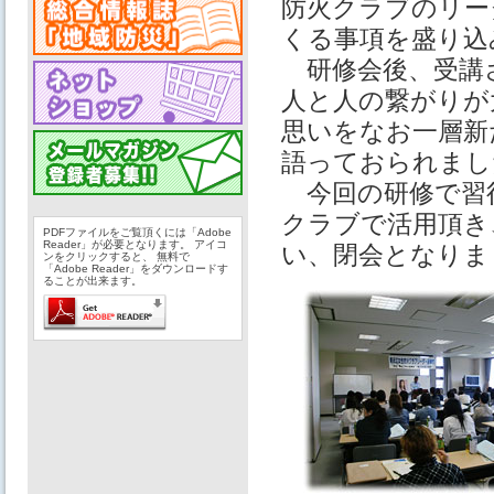
防火クラブのリー
くる事項を盛り込
研修会後、受講
人と人の繋がりが
思いをなお一層新
語っておられまし
今回の研修で習
クラブで活用頂き
PDFファイルをご覧頂くには「Adobe
Reader」が必要となります。 アイコ
い、閉会となりま
ンをクリックすると、 無料で
「Adobe Reader」をダウンロードす
ることが出来ます。