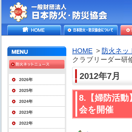
一般財団法人日本防火・防
HOME
日本防火・防災協会につ
防火
災協会
いて
HOME
>
防火ネッ
クラブリーダー研
2012年7月
2026年
2025年
8.【婦防活
2024年
会を開催
2023年
2022年