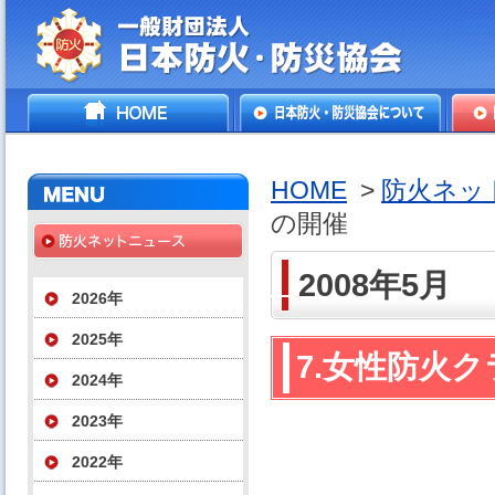
一般財団法人日本防火・防
HOME
日本防火・防災協会につ
防火
災協会
いて
HOME
>
防火ネッ
の開催
2008年5月
2026年
2025年
7.女性防火
2024年
2023年
2022年