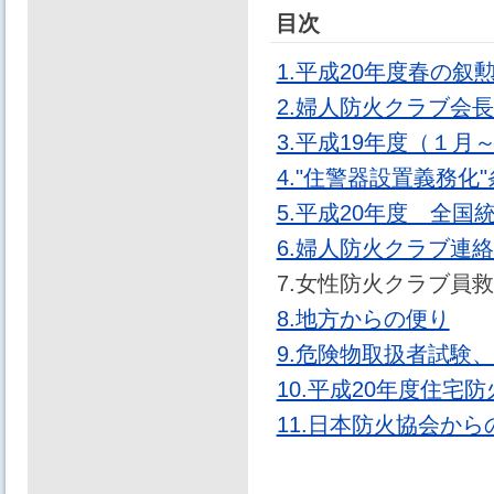
目次
1.平成20年度春の叙
2.婦人防火クラブ会
3.平成19年度（１
4."住警器設置義務
5.平成20年度 全
6.婦人防火クラブ連絡
7.女性防火クラブ員
8.地方からの便り
9.危険物取扱者試験
10.平成20年度住
11.日本防火協会か